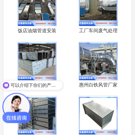
饭店油烟管道安装
工厂车间废气处理
大排档饭店
设备安装 喷
惠州不锈钢通风管
惠州白铁风管厂家
可以介绍下你们的产品么？
惠州做不锈
承接大亚湾环