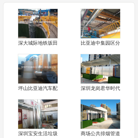
深大城际地铁坂田
比亚迪中集园区分
标段隧道通风
车间排烟管道
坪山比亚迪汽车配
深圳龙岗君华时代
件五金车间环
商业街公共排
深圳宝安生活垃圾
商场公共排烟管道