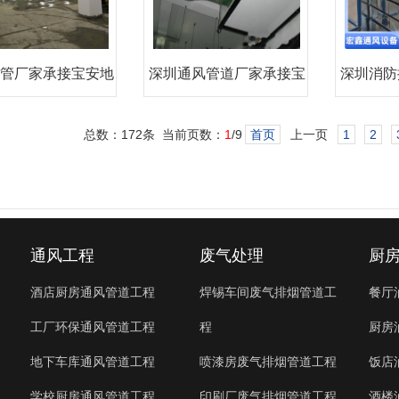
管厂家承接宝安地
深圳通风管道厂家承接宝
深圳消防
下室
安中
总数：172条 当前页数：
1
/9
首页
上一页
1
2
通风工程
废气处理
厨
酒店厨房通风管道工程
焊锡车间废气排烟管道工
餐厅
工厂环保通风管道工程
程
厨房
地下车库通风管道工程
喷漆房废气排烟管道工程
饭店
学校厨房通风管道工程
印刷厂废气排烟管道工程
酒楼