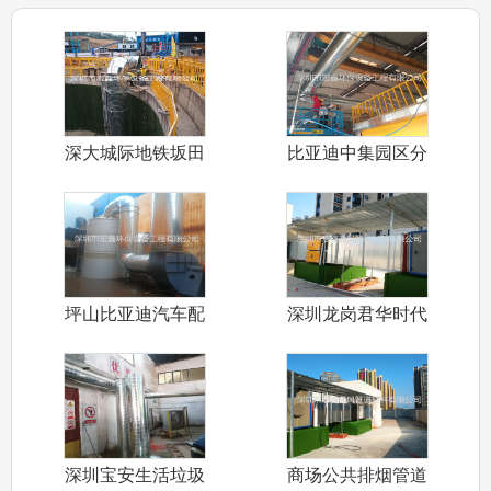
深大城际地铁坂田
比亚迪中集园区分
标段隧道通风
车间排烟管道
坪山比亚迪汽车配
深圳龙岗君华时代
件五金车间环
商业街公共排
深圳宝安生活垃圾
商场公共排烟管道