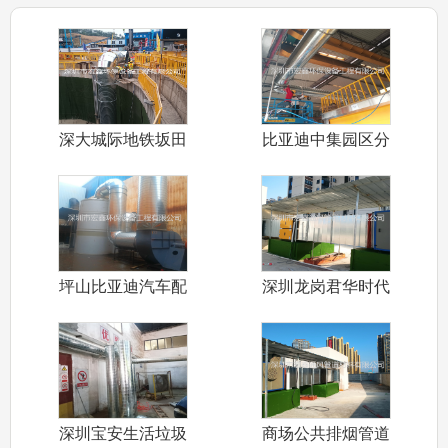
深大城际地铁坂田
比亚迪中集园区分
标段隧道通风
车间排烟管道
坪山比亚迪汽车配
深圳龙岗君华时代
件五金车间环
商业街公共排
深圳宝安生活垃圾
商场公共排烟管道