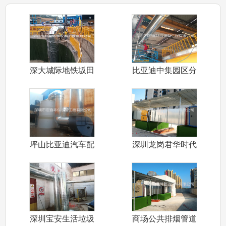
深大城际地铁坂田
比亚迪中集园区分
标段隧道通风
车间排烟管道
坪山比亚迪汽车配
深圳龙岗君华时代
件五金车间环
商业街公共排
深圳宝安生活垃圾
商场公共排烟管道