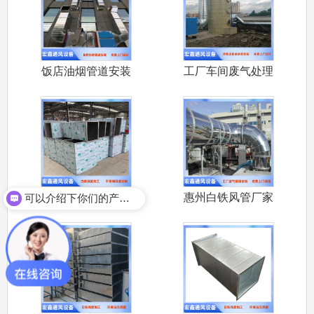
饭店油烟管道安装
工厂车间废气处理
大排档饭店
设备安装 喷
惠州不锈钢通风管
惠州白铁风管厂家
可以介绍下你们的产品么？
惠州做不锈
承接大亚湾环