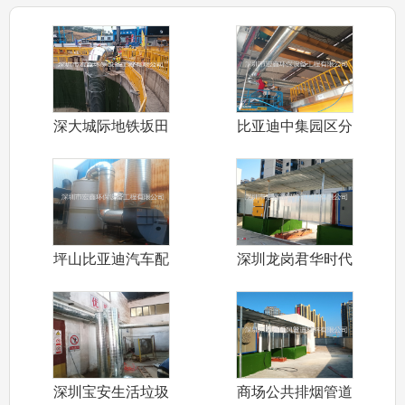
深大城际地铁坂田
比亚迪中集园区分
标段隧道通风
车间排烟管道
坪山比亚迪汽车配
深圳龙岗君华时代
件五金车间环
商业街公共排
深圳宝安生活垃圾
商场公共排烟管道