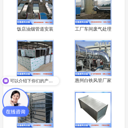
饭店油烟管道安装
工厂车间废气处理
大排档饭店
设备安装 喷
惠州不锈钢通风管
惠州白铁风管厂家
可以介绍下你们的产品么？
惠州做不锈
承接大亚湾环